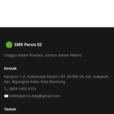
SMK Persis 02
Unggul dalam Prestasi, Santun dalam Pekerti
Kontak
Kampus 1: Jl. Sukamulya Dalam I RT. 06 RW. 09, Kel. Sukaasih,
Kec. Bojongloa Kaler, Kota Bandung
📞 0853-1452-6151
✉️
smk02persis.bdg@gmail.com
Tautan