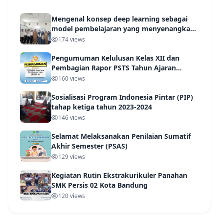
Mengenal konsep deep learning sebagai
model pembelajaran yang menyenangkan
IHT
174 views
Pengumuman Kelulusan Kelas XII dan
Pembagian Rapor PSTS Tahun Ajaran
2025/2026
160 views
Sosialisasi Program Indonesia Pintar (PIP)
tahap ketiga tahun 2023-2024
146 views
Selamat Melaksanakan Penilaian Sumatif
Akhir Semester (PSAS)
129 views
Kegiatan Rutin Ekstrakurikuler Panahan
SMK Persis 02 Kota Bandung
120 views