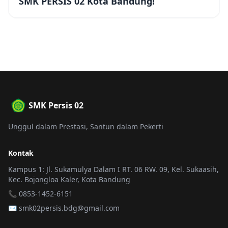
SMK PERSIS 02 Kota Bandung!
SMK Persis 02
Unggul dalam Prestasi, Santun dalam Pekerti
Kontak
Kampus 1: Jl. Sukamulya Dalam I RT. 06 RW. 09, Kel. Sukaasih,
Kec. Bojongloa Kaler, Kota Bandung
📞 0853-1452-6151
✉️
smk02persis.bdg@gmail.com