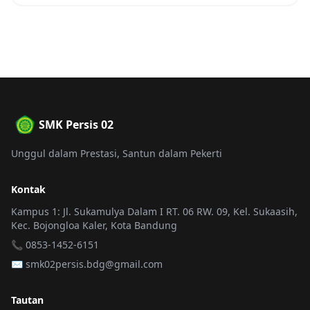
SMK Persis 02
Unggul dalam Prestasi, Santun dalam Pekerti
Kontak
Kampus 1: Jl. Sukamulya Dalam I RT. 06 RW. 09, Kel. Sukaasih,
Kec. Bojongloa Kaler, Kota Bandung
📞 0853-1452-6151
✉️
smk02persis.bdg@gmail.com
Tautan