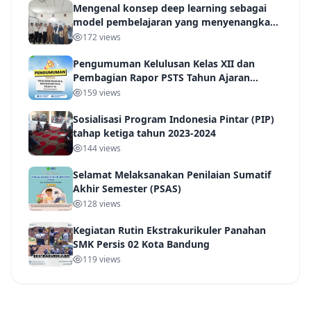
Mengenal konsep deep learning sebagai
model pembelajaran yang menyenangkan
IHT
172 views
Pengumuman Kelulusan Kelas XII dan
Pembagian Rapor PSTS Tahun Ajaran
2025/2026
159 views
Sosialisasi Program Indonesia Pintar (PIP)
tahap ketiga tahun 2023-2024
144 views
Selamat Melaksanakan Penilaian Sumatif
Akhir Semester (PSAS)
128 views
Kegiatan Rutin Ekstrakurikuler Panahan
SMK Persis 02 Kota Bandung
119 views