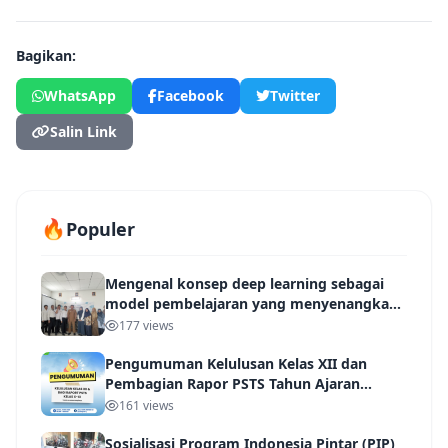
Bagikan:
WhatsApp
Facebook
Twitter
Salin Link
🔥
Populer
Mengenal konsep deep learning sebagai
model pembelajaran yang menyenangkan
IHT
177 views
Pengumuman Kelulusan Kelas XII dan
Pembagian Rapor PSTS Tahun Ajaran
2025/2026
161 views
Sosialisasi Program Indonesia Pintar (PIP)